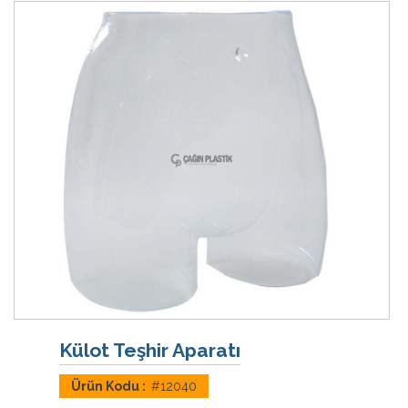
Külot Teşhir Aparatı
Ürün Kodu :
#12040